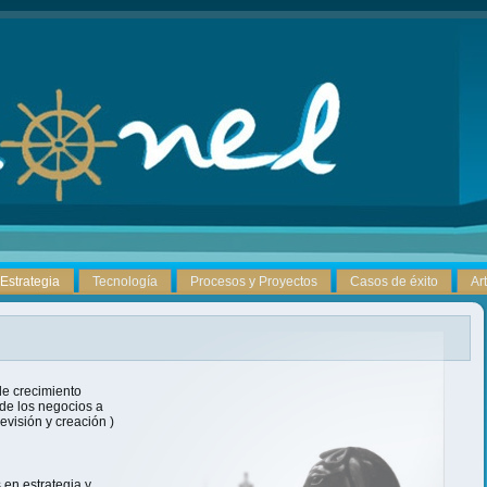
Estrategia
Tecnología
Procesos y Proyectos
Casos de éxito
Ar
e crecimiento
 de los negocios a
revisión y creación )
en estrategia y