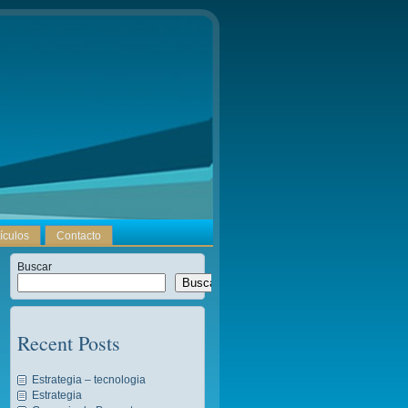
tículos
Contacto
Buscar
Buscar
Recent Posts
Estrategia – tecnologia
Estrategia