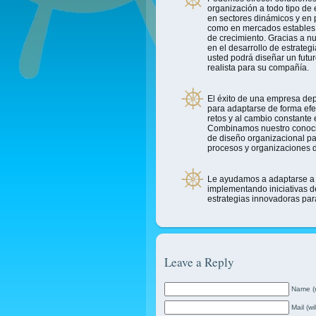
organización a todo tipo de
en sectores dinámicos y en 
como en mercados estables
de crecimiento. Gracias a nu
en el desarrollo de estrateg
usted podrá diseñar un futu
realista para su compañía.
El éxito de una empresa de
para adaptarse de forma efe
retos y al cambio constante
Combinamos nuestro conoci
de diseño organizacional pa
procesos y organizaciones d
Le ayudamos a adaptarse a l
implementando iniciativas d
estrategias innovadoras par
Leave a Reply
Name (r
Mail (wi