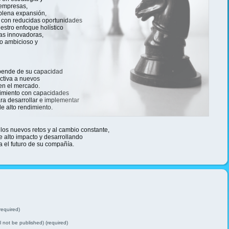
 empresas,
plena expansión,
 con reducidas oportunidades
estro enfoque holístico
ias innovadoras,
ro ambicioso y
pende de su capacidad
ctiva a nuevos
 en el mercado.
miento con capacidades
ra desarrollar e implementar
e alto rendimiento.
os nuevos retos y al cambio constante,
e alto impacto y desarrollando
a el futuro de su compañía.
equired)
ll not be published) (required)