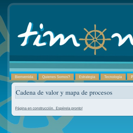
Bienvenida
Quienes Somos?
Estrategia
Tecnología
P
Cadena de valor y mapa de procesos
Página en construcción. Espérela pronto!