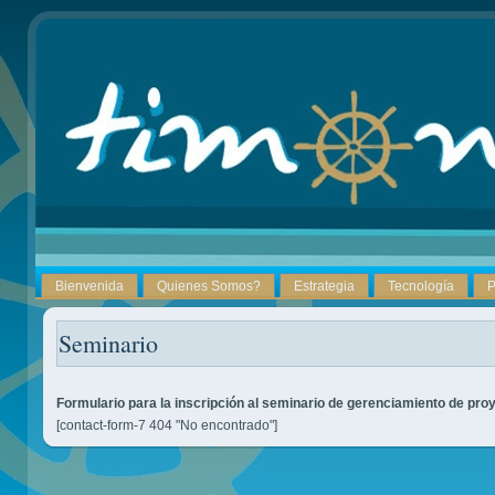
Bienvenida
Quienes Somos?
Estrategia
Tecnología
P
Seminario
Formulario para la inscripción al seminario de gerenciamiento de pro
[contact-form-7 404 "No encontrado"]