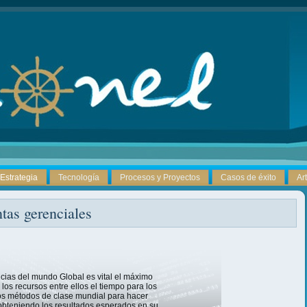
Estrategia
Tecnología
Procesos y Proyectos
Casos de éxito
Ar
tas gerenciales
cias del mundo Global es vital el máximo
os recursos entre ellos el tiempo para los
os métodos de clase mundial para hacer
 obteniendo los resultados esperados en su