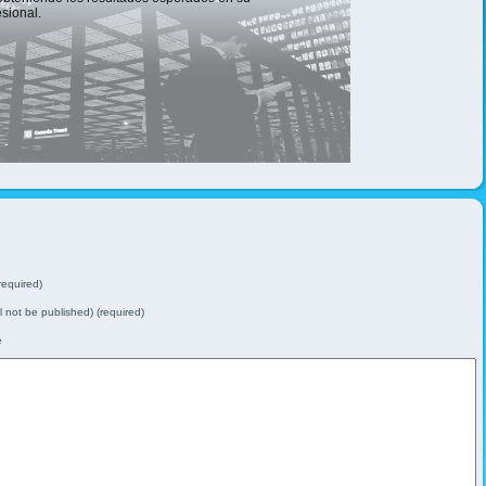
esional.
equired)
ll not be published) (required)
e