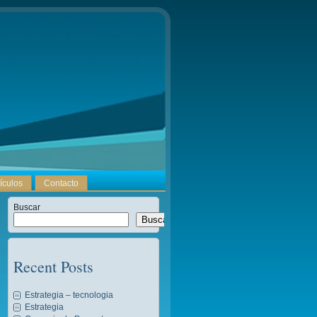
tículos
Contacto
Buscar
Buscar
Recent Posts
Estrategia – tecnologia
Estrategia