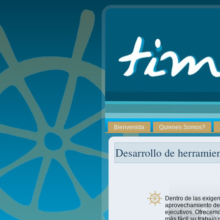
Bienvenida
Quienes Somos?
Desarrollo de herramien
Dentro de las exigen
aprovechamiento de l
ejecutivos. Ofrecem
más fácil su trabajo