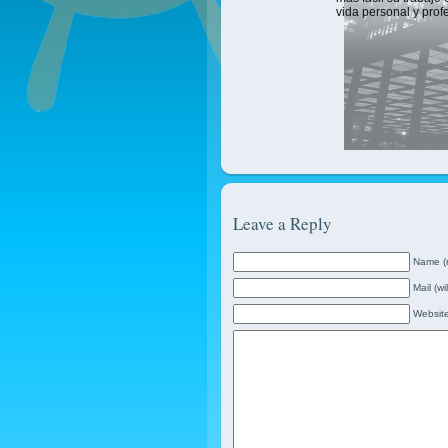
vida personal y prof
Leave a Reply
Name (r
Mail (wi
Websit